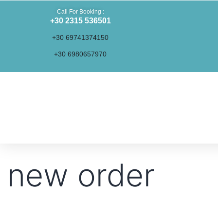
Call For Booking :
+30 2315 536501
+30 69741374150
+30 6980657970
new order