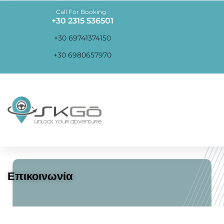
Call For Booking :
+30 2315 536501
+30 69741374150
+30 6980657970
Επικοινωνία