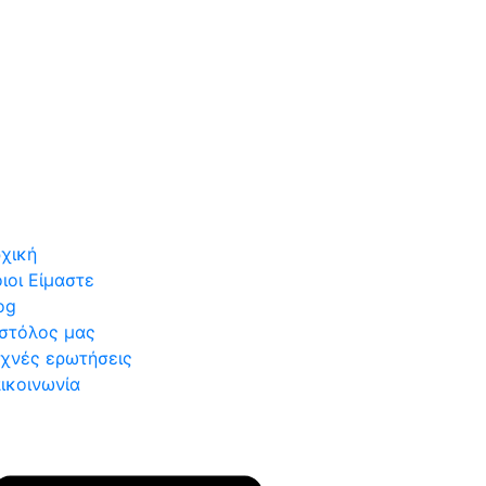
χική
ιοι Είμαστε
og
στόλος μας
χνές ερωτήσεις
ικοινωνία