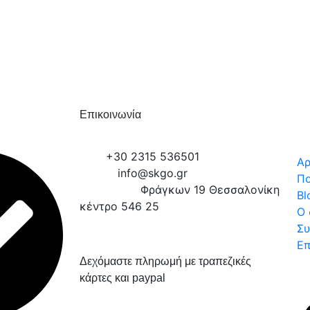
Επικοινωνία
TEL:
+30 2315 536501
Αρ
Email :
info@skgo.gr
Πο
Διέυθυνση:
Φράγκων 19 Θεσσαλονίκη
Bl
κέντρο 546 25
Ο 
Συ
Επ
Δεχόμαστε πληρωμή με τραπεζικές
κάρτες και paypal