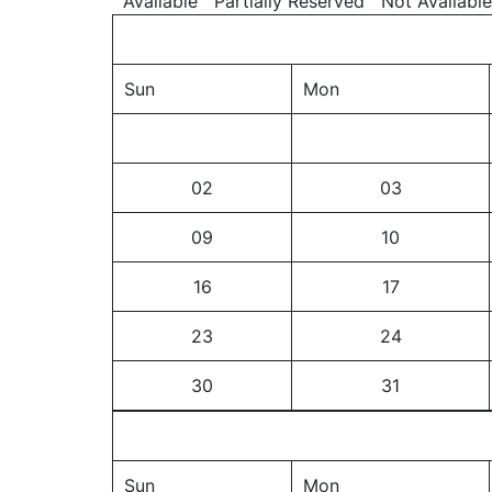
Available
Partially Reserved
Not Available
Sun
Mon
02
03
09
10
16
17
23
24
30
31
Sun
Mon