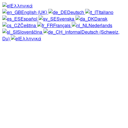
Ελληνικά
English (UK)
Deutsch
Italiano
Español
Svenska
Dansk
Čeština
Français
Nederlands
Slovenščina
Deutsch (Schweiz,
Du)
Ελληνικά